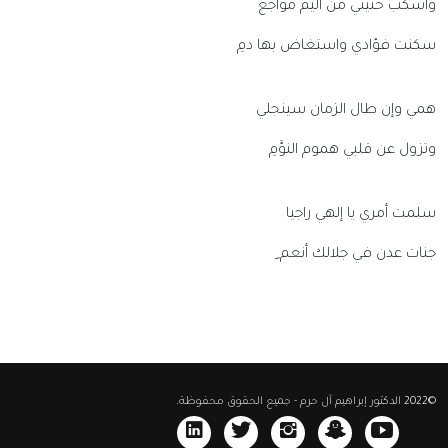
واسكب حنيني من أليم مواجع
سكنت فؤادي واستغاض بها دمِ
همي وإن طال الزمان سينجلي
وتزول عن قلبي هموم النوَّمِ
سلمت أمري يا إلهي راجيا
جنات عدن في جلالك أنعم ِ
©
2022
الدكتور إبراهيم آل حرم
- جميع الحقوق محفوظة.