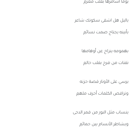
يوما أسامرها بقلب مغرمِ
ياليل هل اشقى سكونك شاعر
بأنينه يجتاح صمت نسائمِ
بهمومه ينزاح عن أوهامها
تقتات من فرح بقلب حالمِ
يرسي على الأوتار قصة حزنه
وتراقص الكلمات أحرف ملهمِ
ينساب مثل النور من قمر الدجى
ويشاطر الأنسام بين حمائمِ