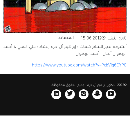
القصائد
تاريخ النشر:
2012-06-15
-
أنشودة فجر الشام كلمات : إبراهيم آل حرم إنشاد : علي النقبي & أحمد
الرضوان ألحان : أحمد الرضوان
https://www.youtube.com/watch?v=PxbVIg6CYP0
©
2022
الدكتور إبراهيم آل حرم
- جميع الحقوق محفوظة.