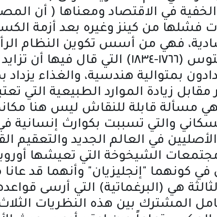
ن اليد الخفية في الاقتصاد ومعناها ( أن ال
دية، فهي من أسس تكوين النظام الرأسم
(نظرية السكان) لتوماس مالتوس (١٧٦٦-١٨٣٤) ال
ادون بمتوالية هندسية، والغذاء يزداد بم
 مقابل زيادة الموارد الطبيعية التي ت
هي مسألة قابلة للنقاش ليس هنا مكانه
السكاني والتي تسببت بكوارث إنسانية ف
الأصليين في العالم الجديد والتعقيم ا
جتمعات الشيخوخة التي تعيشها أوروبا ف
ي كونهما "إنجليزيان" وأنهما قد عان
الثة هي (البرغماتية) التي أرسى قواعده
 (١٨٤٢م-١٩١٠)، والعامل المشترك بين هذه النظريات 