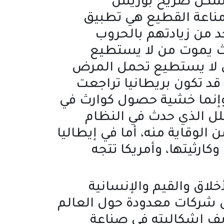
 بشكل صريح بوريس
مناعة القطيع هي تطبيق
 من زيادتهم بالحروب
يث يموت من لا يستطيع
ي لا يستطيع تحمل المرض
د تكون بريطانيا تراجعت
 وإنما خشية حصول كوارث في
لشلل الذي حدث في النظام
 الوقاية منه، أما في إيطاليا
رثيتها، وأمريكا تتجه
لاق والقيم والإنسانية
بل شركات معدودة حول العالم
ريف اشكاليته في صناعة