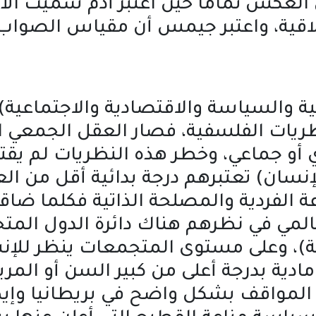
 العكس تماماً حين اعتبر أدم سميث الأخ
لاقية، واعتبر جيمس أن مقياس الصواب و
ة والسياسة والاقتصادية والاجتماعية) 
يات الفلسفية، فصار العقل الجمعي الغر
و جماعي، وخطر هذه النظريات لم يقتصر
الإنسان) تعتبرهم درجة بدائية أقل من 
عة الفردية والمصلحة الذاتية فكلما ضا
ي في نظرهم هناك دائرة الدول المتحضر
ائية)، وعلى مستوى المتجمعات ينظر للإ
ية بدرجة أعلى من كبير السن أو المري
ه المواقف بشكل واضح في بريطانيا وإ