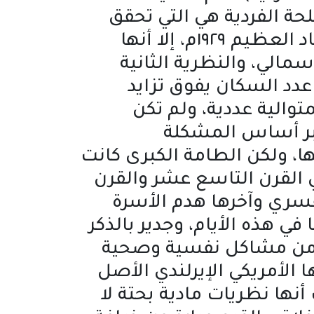
مصلحة الفردية هي التي تحقق
المصلحة الجماعية) ورغم اثبات فشلها من كينز وغيره بعد أزمة الكساد العظيم ١٩٢٩م، إلا أنها
الي، والنظرية الثانية
تي قال فيها أن تزايد عدد السكان يفوق تزايد
توالية عددية، ولم تكن
عتبر أساس المشكلة
ا، ولكن الطامة الكبرى كانت
ي القرن التاسع عشر والقرن
لقسري وآخرها هدم الأسرة
ي هذه الأيام، وجدير بالذكر
ا من مشاكل نفسية وصحية
ا الأمريكي الإيرلندي الأصل
الثلاث أنها نظريات مادية بحتة لا