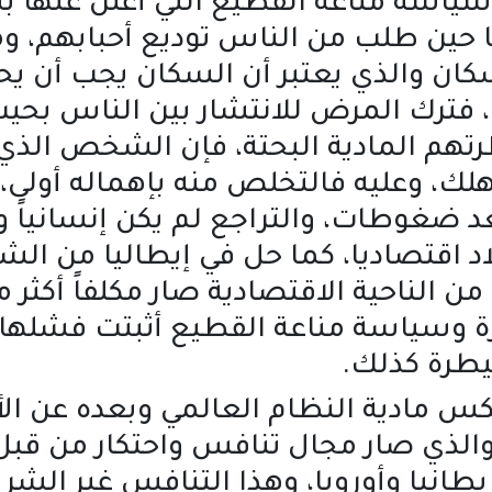
 سياسة مناعة القطيع التي أعلن عنها
 حين طلب من الناس توديع أحبابهم، و
ان والذي يعتبر أن السكان يجب أن يحد
، فترك المرض للانتشار بين الناس بح
رتهم المادية البحتة، فإن الشخص الذ
 وعليه فالتخلص منه بإهماله أولى، ق
د ضغوطات، والتراجع لم يكن إنسانياً
بلاد اقتصاديا، كما حل في إيطاليا من ا
 الناحية الاقتصادية صار مكلفاً أكثر من
وسياسة مناعة القطيع أثبتت فشلها وكا
يطرة كذلك.
س مادية النظام العالمي وبعده عن الأخ
، والذي صار مجال تنافس واحتكار من ق
ريطانيا وأوروبا، وهذا التنافس غير الش