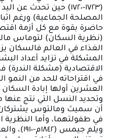
(١٧٢٣-١٧٢٠) حين تحدث ع
حاضرة بقوة مع كل أزمة اقتصا
الغذاء في العالم فالسكان يزد
المشكلة في تزايد أعداد البشر
الاقتصادية (مشكلة الندرة) ف
في اقتراحاته للحد من النمو 
العشرين أولها إبادة السكان 
وتحديد النسل التي نتج عنها م
أن سميث ومالتوس يشتركان ف
في طفولتهما، وأما النظرية الث
ويلم جيمس