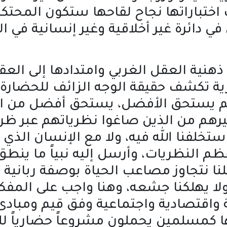
 اختباراتها نجاح لقاحها ستكون المحتكر 
ي دائرة غير أخلاقية وغير إنسانية في 
هنية العقل الغربي وامتدادها إلى الع
ة تكشف حقيقة الوجه الزائف للحضارة ا
الم يستحق الأفضل، يستحق أفضل من ال
م من الذين صاغوا نظرياتهم عبر ظرو
خلفنا الله فيه، ولا مع الإنسان الذي ك
 أعظم النظريات، وأرسل إليه نبياً ما ينط
نتجاوز مصاعب الحياة بوصفة ربانية لا 
ولا يهلكنا جشعه، وهنا واجب على المفك
واقتصادية واجتماعية وفق قيم ومبادئ و
ا كمسلمين يحملون مشروعاً حضارياً ل